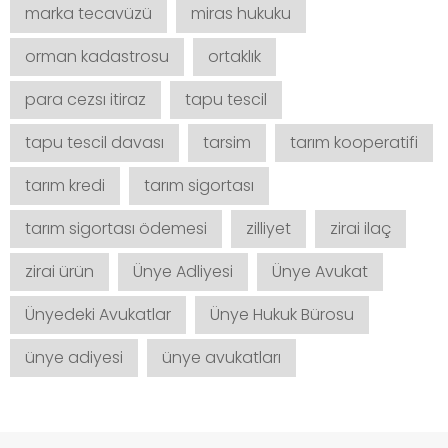
marka tecavüzü
miras hukuku
orman kadastrosu
ortaklık
para cezsı itiraz
tapu tescil
tapu tescil davası
tarsim
tarım kooperatifi
tarım kredi
tarım sigortası
tarım sigortası ödemesi
zilliyet
zirai ilaç
zirai ürün
Ünye Adliyesi
Ünye Avukat
Ünyedeki Avukatlar
Ünye Hukuk Bürosu
ünye adiyesi
ünye avukatları