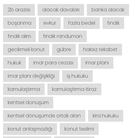
2b arazisi
alacak davaları
banka alacak
boşanma
evkur
fazla bedel
fındık
fındık alım
fındık randuman
gecikmeli konut
gübre
haksız rekabet
hukuk
imar para cezası
imar planı
imar planı değişikliği
iş hukuku
kamulaştırma
kamulaştırma itiraz
kentsel donüşüm
kentsel dönüşümde ortak alan
kira hukuku
konut anlaşmazlığı
konut teslimi