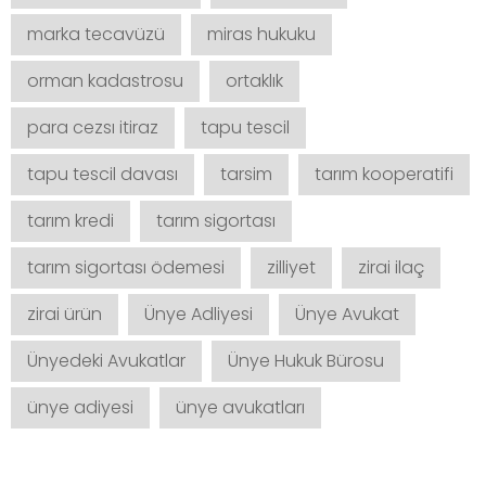
marka tecavüzü
miras hukuku
orman kadastrosu
ortaklık
para cezsı itiraz
tapu tescil
tapu tescil davası
tarsim
tarım kooperatifi
tarım kredi
tarım sigortası
tarım sigortası ödemesi
zilliyet
zirai ilaç
zirai ürün
Ünye Adliyesi
Ünye Avukat
Ünyedeki Avukatlar
Ünye Hukuk Bürosu
ünye adiyesi
ünye avukatları