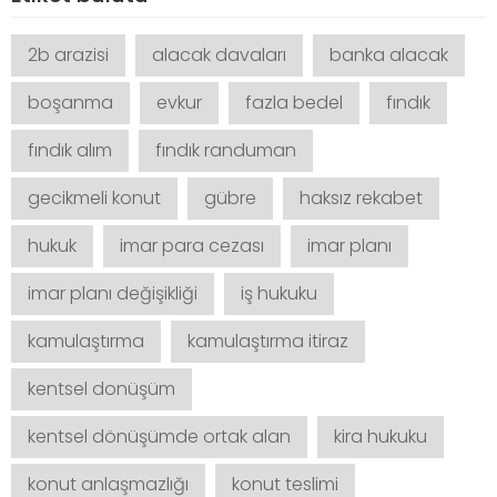
2b arazisi
alacak davaları
banka alacak
boşanma
evkur
fazla bedel
fındık
fındık alım
fındık randuman
gecikmeli konut
gübre
haksız rekabet
hukuk
imar para cezası
imar planı
imar planı değişikliği
iş hukuku
kamulaştırma
kamulaştırma itiraz
kentsel donüşüm
kentsel dönüşümde ortak alan
kira hukuku
konut anlaşmazlığı
konut teslimi