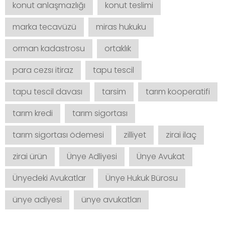
konut anlaşmazlığı
konut teslimi
marka tecavüzü
miras hukuku
orman kadastrosu
ortaklık
para cezsı itiraz
tapu tescil
tapu tescil davası
tarsim
tarım kooperatifi
tarım kredi
tarım sigortası
tarım sigortası ödemesi
zilliyet
zirai ilaç
zirai ürün
Ünye Adliyesi
Ünye Avukat
Ünyedeki Avukatlar
Ünye Hukuk Bürosu
ünye adiyesi
ünye avukatları