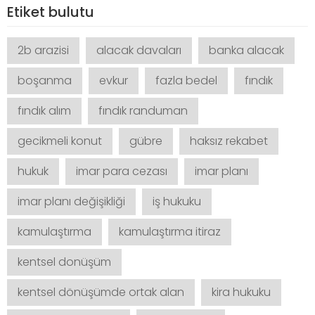
Etiket bulutu
2b arazisi
alacak davaları
banka alacak
boşanma
evkur
fazla bedel
fındık
fındık alım
fındık randuman
gecikmeli konut
gübre
haksız rekabet
hukuk
imar para cezası
imar planı
imar planı değişikliği
iş hukuku
kamulaştırma
kamulaştırma itiraz
kentsel donüşüm
kentsel dönüşümde ortak alan
kira hukuku