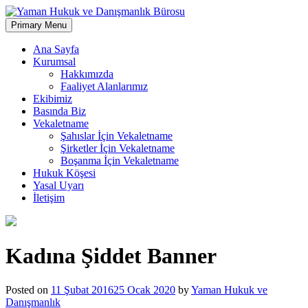
Skip
to
Primary Menu
Sizin Hakkınız, Bizim Önceliğimiz.
content
Yaman Hukuk ve Danışmanlık
Ana Sayfa
Kurumsal
Bürosu
Hakkımızda
Faaliyet Alanlarımız
Ekibimiz
Basında Biz
Vekaletname
Şahıslar İçin Vekaletname
Şirketler İçin Vekaletname
Boşanma İçin Vekaletname
Hukuk Köşesi
Yasal Uyarı
İletişim
Kadına Şiddet Banner
Posted on
11 Şubat 2016
25 Ocak 2020
by
Yaman Hukuk ve
Danışmanlık