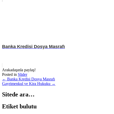
Banka Kredisi Dosya Masrafı
Arakadaşınla paylaş!
Posted in
Slider
Post
←
Banka Kredisi Dosya Masrafı
Gayrimenkul ve Kira Hukuku
→
navigation
Sitede ara…
Etiket bulutu