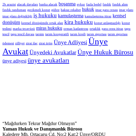
boşanma
2b arazisi
alacak davaları
banka alacak
evkur
fazla bedel
fındık
fındık alım
hukuk
fındık randuman
gecikmeli konut
gübre
haksız rekabet
imar para cezası
imar planı
iş hukuku
kamulaştırma
kentsel
imar planı değişikliği
kamulaştırma itiraz
kira hukuku
donüşüm
kentsel dönüşümde ortak alan
konut anlaşmazlığı
konut
miras hukuku
teslimi
marka tecavüzü
orman kadastrosu
ortaklık
para cezsı itiraz
tapu
tescil
tapu tescil davası
tarsim
tarım kooperatifi
tarım kredi
tarım sigortası
tarım sigortası
Ünye
Ünye Adliyesi
ödemesi
zilliyet
zirai ilaç
zirai ürün
Avukat
Ünye Hukuk Bürosu
Ünyedeki Avukatlar
ünye avukatları
ünye adiyesi
“Mağdurken Tekrar Mağdur Olmayın”
Yaman Hukuk ve Danışmanlık Bürosu
Kaledere Mh. Ortaçarşı Cd. No:2 Kat:2 Ünye/ORDU